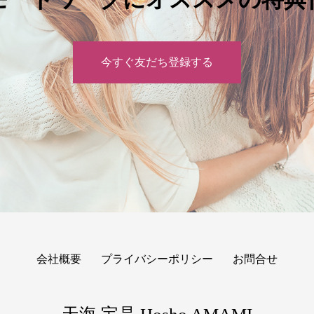
今すぐ友だち登録する
会社概要
プライバシーポリシー
お問合せ