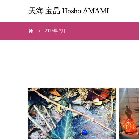
天海 宝晶 Hosho AMAMI
2017年 2月