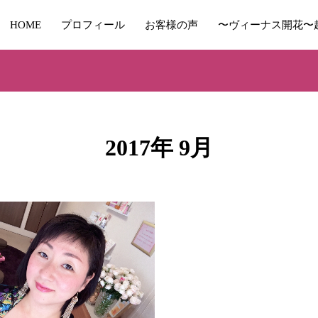
HOME
プロフィール
お客様の声
〜ヴィーナス開花〜
2017年 9月