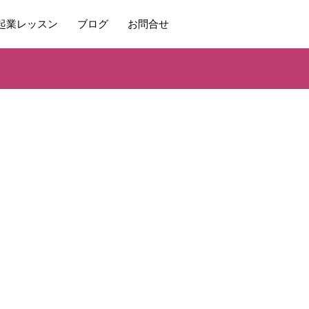
起業レッスン
ブログ
お問合せ