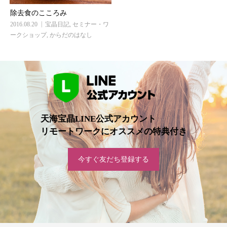
除去食のこころみ
2016.08.20
宝晶日記
,
セミナー・ワ
ークショップ
,
からだのはなし
天海宝晶LINE公式アカウント
リモートワークにオススメの特典付き
今すぐ友だち登録する