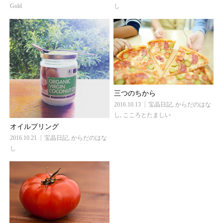
Gold
し
三つのちから
2016.10.13
宝晶日記
,
からだのはな
し
,
こころとたましい
オイルプリング
2016.10.21
宝晶日記
,
からだのはな
し