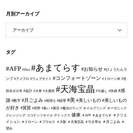
月別アーカイブ
アーカイブ
タグ
#あまてらす
#AFP
#お知らせ
#ひょうたんラ
#Hari
#コンフォートゾーン
ンプ
#アメブロ
#ウェブサイト
#ドローン米
#世
#天海宝晶
#感
#会計
田谷ボロ市
#大寒
#大鹿村
#引越し
#快感
#美
#月ごよみ
謝
#美しいもの
#美しいもの
#数字
#経理
#税理士
が好き
#賞賛
#長野
#集い
#露店
#魔法のランプ
オイルプリング
オーガニック
健康
＃クリエ
クレンジング
ココナッツオイル
デトックス
＃AFP
＃あまてらす
イション
＃月ごよみ
＃ドローン
＃プロセス
＃大阪
＃天海宝晶
＃引き寄せ
＃
望み