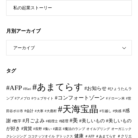
私の起業ストーリー
月別アーカイブ
アーカイブ
タグ
#あまてらす
#AFP
#お知らせ
#ひょうたんラ
#Hari
#コンフォートゾーン
ンプ
#アメブロ
#ウェブサイト
#ドローン米
#世
#天海宝晶
#感
#会計
田谷ボロ市
#大寒
#大鹿村
#引越し
#快感
#美
#月ごよみ
謝
#美しいもの
#美しいもの
#数字
#経理
#税理士
が好き
#賞賛
#長野
#集い
#露店
#魔法のランプ
オイルプリング
オーガニック
健康
＃クリエ
クレンジング
ココナッツオイル
デトックス
＃AFP
＃あまてらす