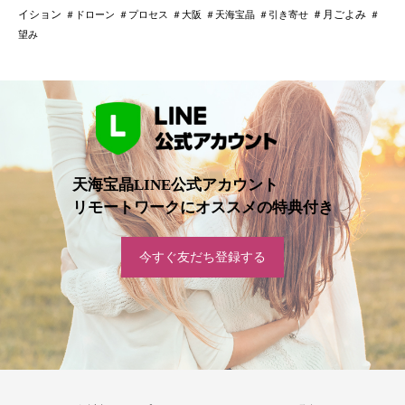
イション
＃月ごよみ
＃ドローン
＃プロセス
＃大阪
＃天海宝晶
＃引き寄せ
＃
望み
天海宝晶LINE公式アカウント
リモートワークにオススメの特典付き
今すぐ友だち登録する