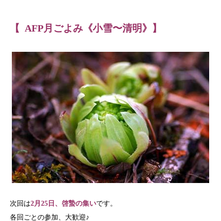
【 AFP月ごよみ《小雪〜清明》】
次回は
2月25日、啓蟄の集い
です。
各回ごとの参加、大歓迎♪