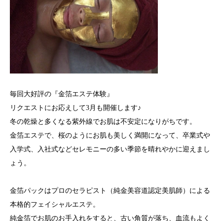
毎回大好評の『金箔エステ体験』
リクエストにお応えして3月も開催します♪
冬の乾燥と多くなる紫外線でお肌は不安定になりがちです。
金箔エステで、桜のようにお肌も美しく満開になって、卒業式や
入学式、入社式などセレモニーの多い季節を晴れやかに迎えまし
ょう。
金箔パックはプロのセラピスト（純金美容道認定美肌師）による
本格的フェイシャルエステ。
純金箔でお肌のお手入れをすると、古い角質が落ち、血流もよく