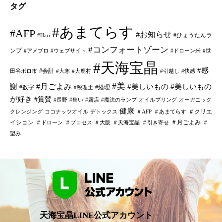
タグ
#あまてらす
#AFP
#お知らせ
#ひょうたんラ
#Hari
#コンフォートゾーン
ンプ
#アメブロ
#ウェブサイト
#ドローン米
#世
#天海宝晶
#感
#会計
田谷ボロ市
#大寒
#大鹿村
#引越し
#快感
#美
#月ごよみ
謝
#美しいもの
#美しいもの
#数字
#経理
#税理士
が好き
#賞賛
#長野
#集い
#露店
#魔法のランプ
オイルプリング
オーガニック
健康
＃クリエ
クレンジング
ココナッツオイル
デトックス
＃AFP
＃あまてらす
イション
＃月ごよみ
＃ドローン
＃プロセス
＃大阪
＃天海宝晶
＃引き寄せ
＃
望み
天海宝晶LINE公式アカウント