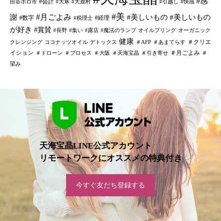
#感
#会計
田谷ボロ市
#大寒
#大鹿村
#引越し
#快感
#美
#月ごよみ
謝
#美しいもの
#美しいもの
#数字
#経理
#税理士
が好き
#賞賛
#長野
#集い
#露店
#魔法のランプ
オイルプリング
オーガニック
健康
＃クリエ
クレンジング
ココナッツオイル
デトックス
＃AFP
＃あまてらす
イション
＃月ごよみ
＃ドローン
＃プロセス
＃大阪
＃天海宝晶
＃引き寄せ
＃
望み
天海宝晶LINE公式アカウント
リモートワークにオススメの特典付き
今すぐ友だち登録する