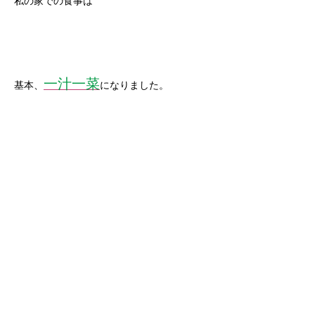
私の家での食事は
一汁一菜
基本、
になりました。