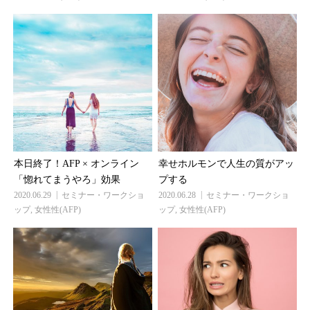
本日終了！AFP × オンライン
幸せホルモンで人生の質がアッ
「惚れてまうやろ」効果
プする
2020.06.29
セミナー・ワークショ
2020.06.28
セミナー・ワークショ
ップ
,
女性性(AFP)
ップ
,
女性性(AFP)