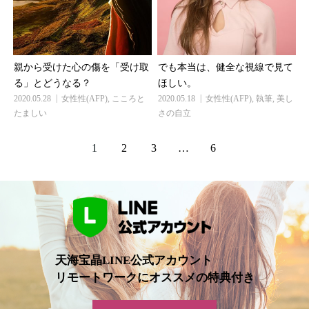
親から受けた心の傷を「受け取
でも本当は、健全な視線で見て
る」とどうなる？
ほしい。
2020.05.28
女性性(AFP)
,
こころと
2020.05.18
女性性(AFP)
,
執筆
,
美し
たましい
さの自立
1
2
3
…
6
天海宝晶LINE公式アカウント
リモートワークにオススメの特典付き