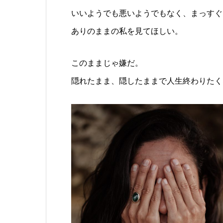
いいようでも悪いようでもなく、まっすぐ
ありのままの私を見てほしい。
このままじゃ嫌だ。
隠れたまま、隠したままで人生終わりたく