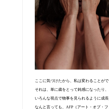
ここに気づけたから、私は変わることがで
それは、単に歳をとって鈍感になったり、
いろんな視点で物事を見られるように成長
なんと言っても、AFP（アート・オブ・