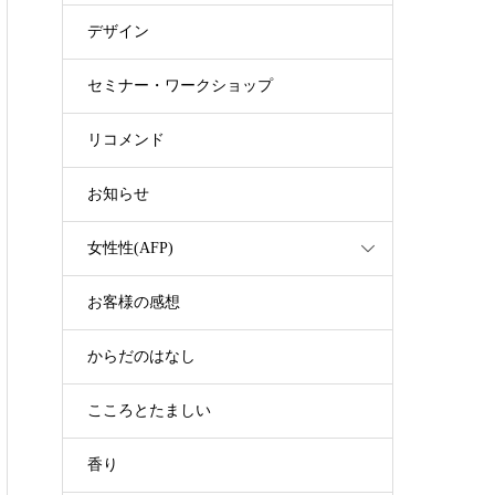
デザイン
セミナー・ワークショップ
リコメンド
お知らせ
女性性(AFP)
お客様の感想
からだのはなし
こころとたましい
香り