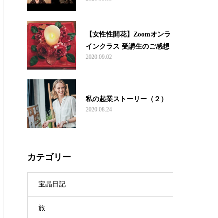
【女性性開花】Zoomオンラ
インクラス 受講生のご感想
2020.09.02
私の起業ストーリー（２）
2020.08.24
カテゴリー
宝晶日記
旅