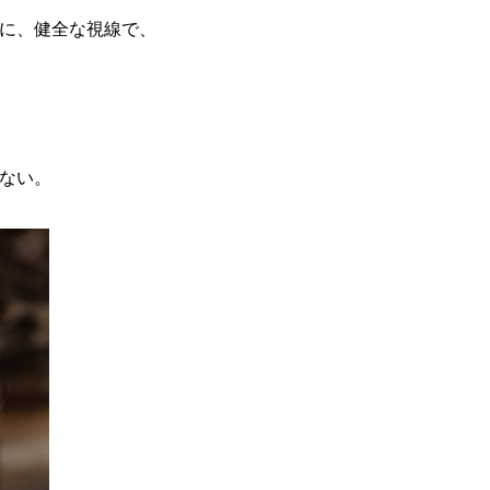
に、健全な視線で、
ない。