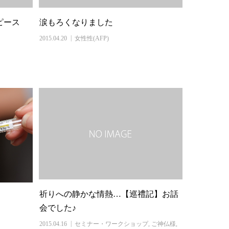
ピース
涙もろくなりました
2015.04.20
女性性(AFP)
祈りへの静かな情熱…【巡禮記】お話
会でした♪
2015.04.16
セミナー・ワークショップ
,
ご神仏様
,