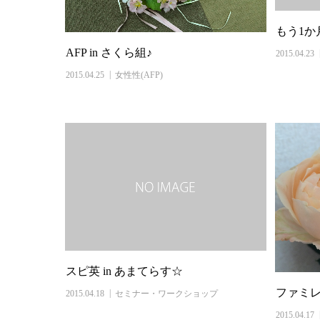
もう1か
AFP in さくら組♪
2015.04.23
2015.04.25
女性性(AFP)
スピ英 in あまてらす☆
ファミ
2015.04.18
セミナー・ワークショップ
2015.04.17