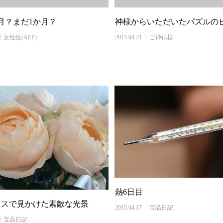
月？まだ1か月？
神様からいただいたパズルの
女性性(AFP)
2015.04.21
ご神仏様
熱6日目
レスで見かけた素敵な光景
2015.04.17
宝晶日記
宝晶日記