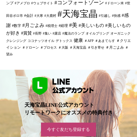
#コンフォートゾーン
ンプ
#アメブロ
#ウェブサイト
#ドローン米
#世
#天海宝晶
#感
#会計
田谷ボロ市
#大寒
#大鹿村
#引越し
#快感
#美
#月ごよみ
謝
#美しいもの
#美しいもの
#数字
#経理
#税理士
が好き
#賞賛
#長野
#集い
#露店
#魔法のランプ
オイルプリング
オーガニック
健康
＃クリエ
クレンジング
ココナッツオイル
デトックス
＃AFP
＃あまてらす
イション
＃月ごよみ
＃ドローン
＃プロセス
＃大阪
＃天海宝晶
＃引き寄せ
＃
望み
天海宝晶LINE公式アカウント
リモートワークにオススメの特典付き
今すぐ友だち登録する