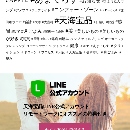
#AFP
#お知らせ
#ひょうたんラ
#Hari
#コンフォートゾーン
ンプ
#アメブロ
#ウェブサイト
#ドローン米
#世
#天海宝晶
#感
#会計
田谷ボロ市
#大寒
#大鹿村
#引越し
#快感
#美
#月ごよみ
謝
#美しいもの
#美しいもの
#数字
#経理
#税理士
が好き
#賞賛
#長野
#集い
#露店
#魔法のランプ
オイルプリング
オーガニック
健康
＃クリエ
クレンジング
ココナッツオイル
デトックス
＃AFP
＃あまてらす
イション
＃月ごよみ
＃ドローン
＃プロセス
＃大阪
＃天海宝晶
＃引き寄せ
＃
望み
天海宝晶LINE公式アカウント
リモートワークにオススメの特典付き
今すぐ友だち登録する