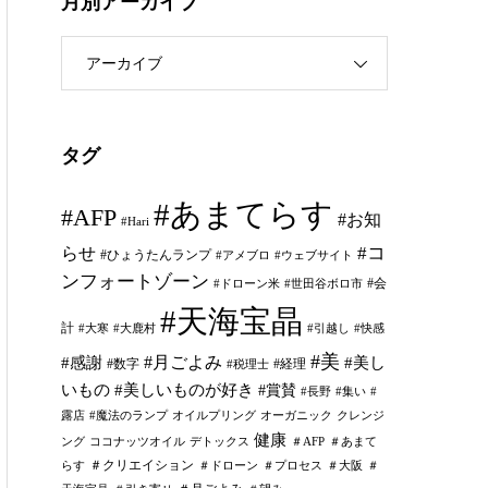
月別アーカイブ
アーカイブ
タグ
#あまてらす
#AFP
#お知
#Hari
#コ
らせ
#ひょうたんランプ
#アメブロ
#ウェブサイト
ンフォートゾーン
#会
#ドローン米
#世田谷ボロ市
#天海宝晶
計
#大寒
#大鹿村
#引越し
#快感
#美
#月ごよみ
#感謝
#美し
#数字
#経理
#税理士
いもの
#美しいものが好き
#賞賛
#長野
#集い
#
露店
#魔法のランプ
オイルプリング
オーガニック
クレンジ
健康
ング
ココナッツオイル
デトックス
＃AFP
＃あまて
＃クリエイション
らす
＃ドローン
＃プロセス
＃大阪
＃