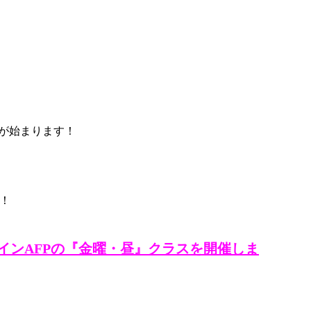
スが始まります！
！
インAFPの『金曜・昼』クラスを開催しま