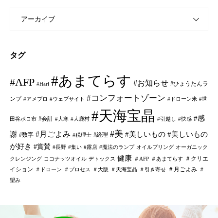
アーカイブ
タグ
#あまてらす
#AFP
#お知らせ
#ひょうたんラ
#Hari
#コンフォートゾーン
ンプ
#アメブロ
#ウェブサイト
#ドローン米
#世
#天海宝晶
#感
#会計
田谷ボロ市
#大寒
#大鹿村
#引越し
#快感
#美
#月ごよみ
謝
#美しいもの
#美しいもの
#数字
#経理
#税理士
が好き
#賞賛
#長野
#集い
#露店
#魔法のランプ
オイルプリング
オーガニック
健康
＃クリエ
クレンジング
ココナッツオイル
デトックス
＃AFP
＃あまてらす
イション
＃月ごよみ
＃ドローン
＃プロセス
＃大阪
＃天海宝晶
＃引き寄せ
＃
望み