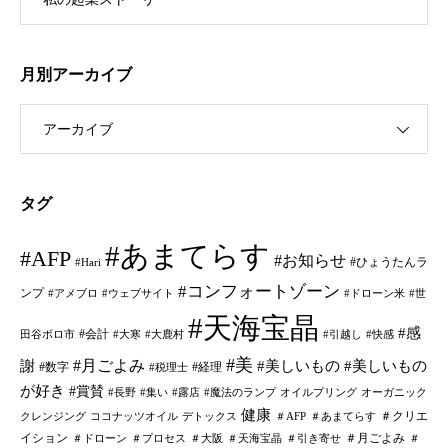
月別アーカイブ
アーカイブ
タグ
#あまてらす
#AFP
#お知らせ
#ひょうたんラ
#Hari
#コンフォートゾーン
ンプ
#アメブロ
#ウェブサイト
#ドローン米
#世
#天海宝晶
#感
#会計
田谷ボロ市
#大寒
#大鹿村
#引越し
#快感
#美
#月ごよみ
謝
#美しいもの
#美しいもの
#数字
#経理
#税理士
が好き
#賞賛
#長野
#集い
#露店
#魔法のランプ
オイルプリング
オーガニック
健康
＃クリエ
クレンジング
ココナッツオイル
デトックス
＃AFP
＃あまてらす
イション
＃月ごよみ
＃ドローン
＃プロセス
＃大阪
＃天海宝晶
＃引き寄せ
＃