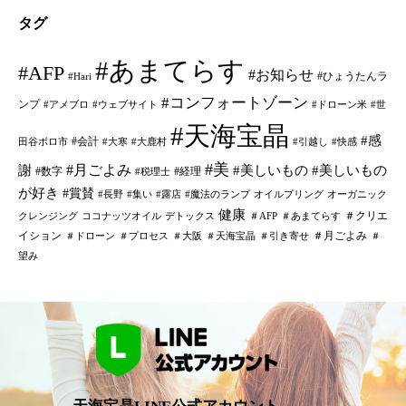
タグ
#あまてらす
#AFP
#お知らせ
#ひょうたんラ
#Hari
#コンフォートゾーン
ンプ
#アメブロ
#ウェブサイト
#ドローン米
#世
#天海宝晶
#感
#会計
田谷ボロ市
#大寒
#大鹿村
#引越し
#快感
#美
#月ごよみ
謝
#美しいもの
#美しいもの
#数字
#経理
#税理士
が好き
#賞賛
#長野
#集い
#露店
#魔法のランプ
オイルプリング
オーガニック
健康
＃クリエ
クレンジング
ココナッツオイル
デトックス
＃AFP
＃あまてらす
イション
＃月ごよみ
＃ドローン
＃プロセス
＃大阪
＃天海宝晶
＃引き寄せ
＃
望み