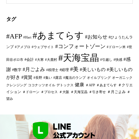
タグ
#あまてらす
#AFP
#お知らせ
#ひょうたんラ
#Hari
#コンフォートゾーン
ンプ
#アメブロ
#ウェブサイト
#ドローン米
#世
#天海宝晶
#感
#会計
田谷ボロ市
#大寒
#大鹿村
#引越し
#快感
#美
#月ごよみ
謝
#美しいもの
#美しいもの
#数字
#経理
#税理士
が好き
#賞賛
#長野
#集い
#露店
#魔法のランプ
オイルプリング
オーガニック
健康
＃クリエ
クレンジング
ココナッツオイル
デトックス
＃AFP
＃あまてらす
イション
＃月ごよみ
＃ドローン
＃プロセス
＃大阪
＃天海宝晶
＃引き寄せ
＃
望み