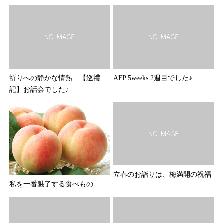
祈りへの静かな情熱…【巡禮
AFP 5weeks 2週目でした♪
記】お話会でした♪
立春のお詣りは、梅満開の祝福
私を一番魅了する食べもの