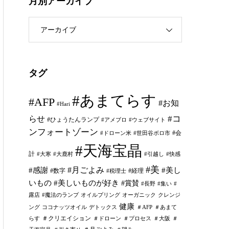
月別アーカイブ
アーカイブ
タグ
#あまてらす
#AFP
#お知
#Hari
#コ
らせ
#ひょうたんランプ
#アメブロ
#ウェブサイト
ンフォートゾーン
#会
#ドローン米
#世田谷ボロ市
#天海宝晶
計
#大寒
#大鹿村
#引越し
#快感
#美
#月ごよみ
#感謝
#美し
#数字
#経理
#税理士
いもの
#美しいものが好き
#賞賛
#長野
#集い
#
露店
#魔法のランプ
オイルプリング
オーガニック
クレンジ
健康
ング
ココナッツオイル
デトックス
＃AFP
＃あまて
＃クリエイション
らす
＃ドローン
＃プロセス
＃大阪
＃