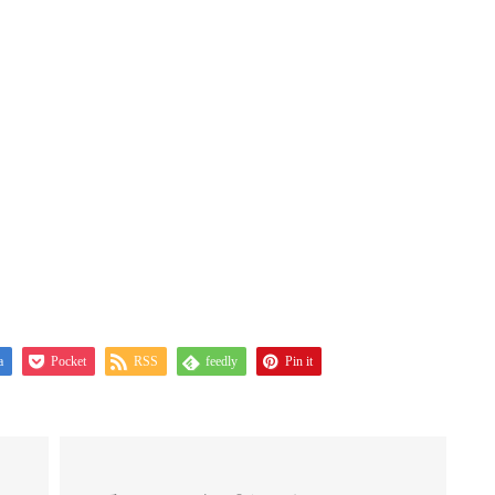
a
Pocket
RSS
feedly
Pin it