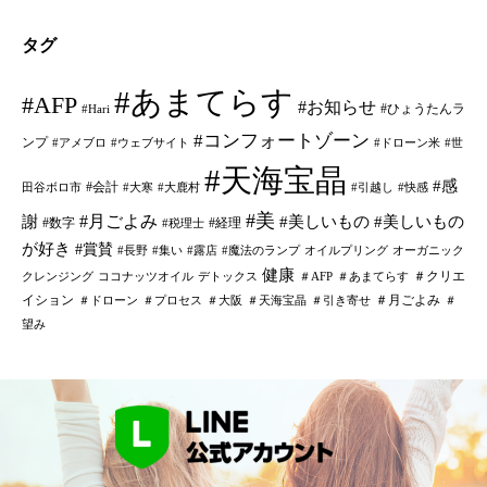
タグ
#あまてらす
#AFP
#お知らせ
#ひょうたんラ
#Hari
#コンフォートゾーン
ンプ
#アメブロ
#ウェブサイト
#ドローン米
#世
#天海宝晶
#感
#会計
田谷ボロ市
#大寒
#大鹿村
#引越し
#快感
#美
#月ごよみ
謝
#美しいもの
#美しいもの
#数字
#経理
#税理士
が好き
#賞賛
#長野
#集い
#露店
#魔法のランプ
オイルプリング
オーガニック
健康
＃クリエ
クレンジング
ココナッツオイル
デトックス
＃AFP
＃あまてらす
イション
＃月ごよみ
＃ドローン
＃プロセス
＃大阪
＃天海宝晶
＃引き寄せ
＃
望み