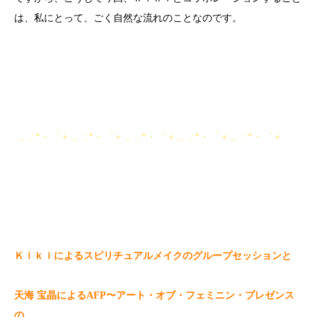
は、私にとって、ごく自然な流れのことなのです。
.。.:*・゜＋.。.:*・゜＋.。.:*・゜＋.。.:*・゜＋.。.:*・゜＋
Ｋｉｋｉによるスピリチュアルメイクのグループセッションと
天海 宝晶によるAFP〜アート・オブ・フェミニン・プレゼンス
の