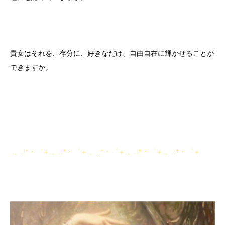
貴女はそれを、存分に、好きなだけ、自由自在に輝かせることが
できますか。
.。.:*・゜＋.。.:*・゜＋.。.:*・゜＋.。.:*・゜＋.。.:*・゜＋