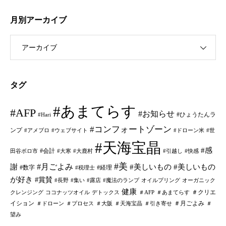
月別アーカイブ
アーカイブ
タグ
#あまてらす
#AFP
#お知らせ
#ひょうたんラ
#Hari
#コンフォートゾーン
ンプ
#アメブロ
#ウェブサイト
#ドローン米
#世
#天海宝晶
#感
#会計
田谷ボロ市
#大寒
#大鹿村
#引越し
#快感
#美
#月ごよみ
謝
#美しいもの
#美しいもの
#数字
#経理
#税理士
が好き
#賞賛
#長野
#集い
#露店
#魔法のランプ
オイルプリング
オーガニック
健康
＃クリエ
クレンジング
ココナッツオイル
デトックス
＃AFP
＃あまてらす
イション
＃月ごよみ
＃ドローン
＃プロセス
＃大阪
＃天海宝晶
＃引き寄せ
＃
望み