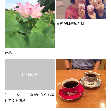
女神が目醒めた日
蓮池
I、、、愛、、、愛が内側から溢
れてくる快感