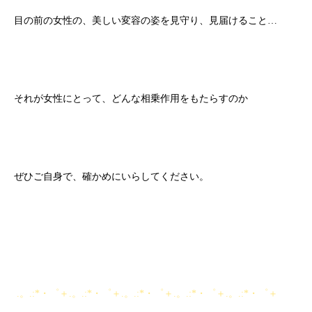
目の前の女性の、美しい変容の姿を見守り、見届けること…
それが女性にとって、どんな相乗作用をもたらすのか
ぜひご自身で、確かめにいらしてください。
.。.:*・゜＋.。.:*・゜＋.。.:*・゜＋.。.:*・゜＋.。.:*・゜＋