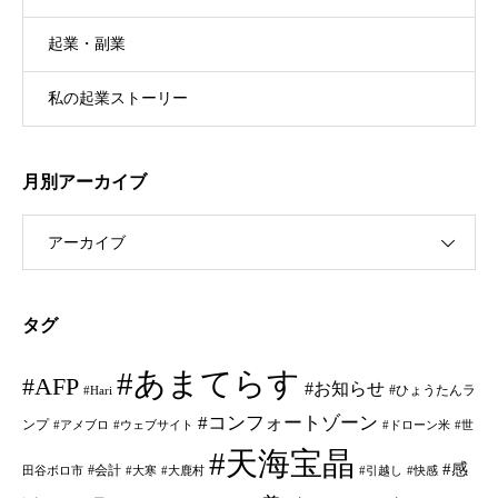
起業・副業
私の起業ストーリー
月別アーカイブ
アーカイブ
タグ
#あまてらす
#AFP
#お知らせ
#ひょうたんラ
#Hari
#コンフォートゾーン
ンプ
#アメブロ
#ウェブサイト
#ドローン米
#世
#天海宝晶
#感
#会計
田谷ボロ市
#大寒
#大鹿村
#引越し
#快感