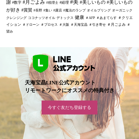
#美
#月ごよみ
謝
#美しいもの
#美しいもの
#数字
#経理
#税理士
が好き
#賞賛
#長野
#集い
#露店
#魔法のランプ
オイルプリング
オーガニック
健康
＃クリエ
クレンジング
ココナッツオイル
デトックス
＃AFP
＃あまてらす
イション
＃月ごよみ
＃ドローン
＃プロセス
＃大阪
＃天海宝晶
＃引き寄せ
＃
望み
天海宝晶LINE公式アカウント
リモートワークにオススメの特典付き
今すぐ友だち登録する