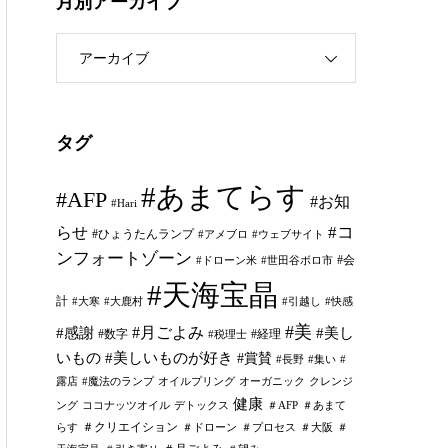
月別アーカイブ
アーカイブ
タグ
#あまてらす
#AFP
#お知
#Hari
#コ
らせ
#ひょうたんランプ
#アメブロ
#ウェブサイト
ンフォートゾーン
#会
#ドローン米
#世田谷ボロ市
#天海宝晶
計
#大寒
#大鹿村
#引越し
#快感
#美
#月ごよみ
#感謝
#美し
#数字
#経理
#税理士
いもの
#美しいものが好き
#賞賛
#長野
#集い
#
露店
#魔法のランプ
オイルプリング
オーガニック
クレンジ
健康
ング
ココナッツオイル
デトックス
＃AFP
＃あまて
＃クリエイション
らす
＃ドローン
＃プロセス
＃大阪
＃