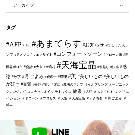
アーカイブ
タグ
#あまてらす
#AFP
#お知らせ
#ひょうたんラ
#Hari
#コンフォートゾーン
ンプ
#アメブロ
#ウェブサイト
#ドローン米
#世
#天海宝晶
#感
#会計
田谷ボロ市
#大寒
#大鹿村
#引越し
#快感
#美
#月ごよみ
謝
#美しいもの
#美しいもの
#数字
#経理
#税理士
が好き
#賞賛
#長野
#集い
#露店
#魔法のランプ
オイルプリング
オーガニック
健康
＃クリエ
クレンジング
ココナッツオイル
デトックス
＃AFP
＃あまてらす
イション
＃月ごよみ
＃ドローン
＃プロセス
＃大阪
＃天海宝晶
＃引き寄せ
＃
望み