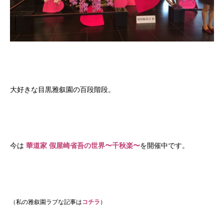
大好きな目黒雅叙園の百段階段。
今は
華道家 假屋崎省吾の世界〜千秋楽〜
を開催中です。
（私の雅叙園ラブな記事は
コチラ
）