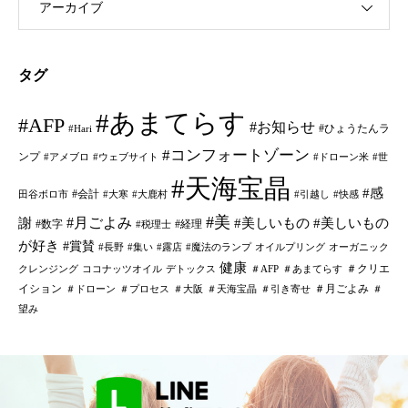
アーカイブ
タグ
#あまてらす
#AFP
#お知らせ
#ひょうたんラ
#Hari
#コンフォートゾーン
ンプ
#アメブロ
#ウェブサイト
#ドローン米
#世
#天海宝晶
#感
#会計
田谷ボロ市
#大寒
#大鹿村
#引越し
#快感
#美
#月ごよみ
謝
#美しいもの
#美しいもの
#数字
#経理
#税理士
が好き
#賞賛
#長野
#集い
#露店
#魔法のランプ
オイルプリング
オーガニック
健康
＃クリエ
クレンジング
ココナッツオイル
デトックス
＃AFP
＃あまてらす
イション
＃月ごよみ
＃ドローン
＃プロセス
＃大阪
＃天海宝晶
＃引き寄せ
＃
望み