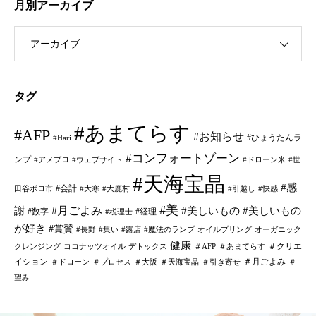
月別アーカイブ
アーカイブ
タグ
#あまてらす
#AFP
#お知らせ
#ひょうたんラ
#Hari
#コンフォートゾーン
ンプ
#アメブロ
#ウェブサイト
#ドローン米
#世
#天海宝晶
#感
#会計
田谷ボロ市
#大寒
#大鹿村
#引越し
#快感
#美
#月ごよみ
謝
#美しいもの
#美しいもの
#数字
#経理
#税理士
が好き
#賞賛
#長野
#集い
#露店
#魔法のランプ
オイルプリング
オーガニック
健康
＃クリエ
クレンジング
ココナッツオイル
デトックス
＃AFP
＃あまてらす
イション
＃月ごよみ
＃ドローン
＃プロセス
＃大阪
＃天海宝晶
＃引き寄せ
＃
望み