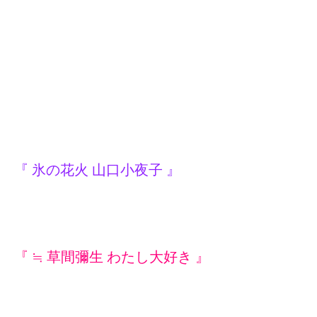
『 氷の花火 山口小夜子 』
『 ≒ 草間彌生 わたし大好き 』