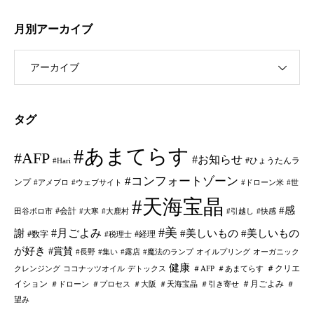
月別アーカイブ
アーカイブ
タグ
#あまてらす
#AFP
#お知らせ
#ひょうたんラ
#Hari
#コンフォートゾーン
ンプ
#アメブロ
#ウェブサイト
#ドローン米
#世
#天海宝晶
#感
#会計
田谷ボロ市
#大寒
#大鹿村
#引越し
#快感
#美
#月ごよみ
謝
#美しいもの
#美しいもの
#数字
#経理
#税理士
が好き
#賞賛
#長野
#集い
#露店
#魔法のランプ
オイルプリング
オーガニック
健康
＃クリエ
クレンジング
ココナッツオイル
デトックス
＃AFP
＃あまてらす
イション
＃月ごよみ
＃ドローン
＃プロセス
＃大阪
＃天海宝晶
＃引き寄せ
＃
望み